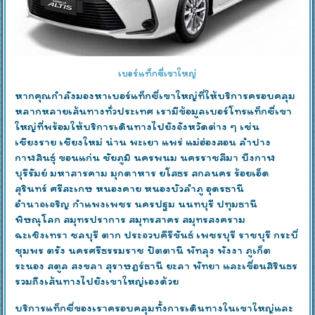
เบอร์แท็กซี่เขาใหญ่
หากคุณกำลังมองหาเบอร์แท็กซี่เขาใหญ่ที่ให้บริการครอบคลุม
หลากหลายเส้นทางทั่วประเทศ เรามีข้อมูลเบอร์โทรแท็กซี่เขา
ใหญ่ที่พร้อมให้บริการเดินทางไปยังจังหวัดต่าง ๆ เช่น
เชียงราย เชียงใหม่ น่าน พะเยา แพร่ แม่ฮ่องสอน ลำปาง
กาฬสินธุ์ ขอนแก่น ชัยภูมิ นครพนม นครราชสีมา บึงกาฬ
บุรีรัมย์ มหาสารคาม มุกดาหาร ยโสธร สกลนคร ร้อยเอ็ด
สุรินทร์ ศรีสะเกษ หนองคาย หนองบัวลำภู อุดรธานี
อำนาจเจริญ กำแพงเพชร นครปฐม นนทบุรี ปทุมธานี
พิษณุโลก สมุทรปราการ สมุทรสาคร สมุทรสงคราม
ฉะเชิงเทรา ชลบุรี ตาก ประจวบคีรีขันธ์ เพชรบุรี ราชบุรี กระบี่
ชุมพร ตรัง นครศรีธรรมราช ปัตตานี พัทลุง พังงา ภูเก็ต
ระนอง สตูล สงขลา สุราษฎร์ธานี ยะลา พัทยา และเขื่อนสิรินธร
รวมถึงเส้นทางไปยังเขาใหญ่เองด้วย
บริการแท็กซี่ของเราครอบคลุมทั้งการเดินทางในเขาใหญ่และ