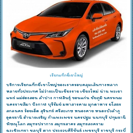
เรียกแท็กซี่เขาใหญ่
บริการเรียกแท็กซี่เขาใหญ่ของเราครอบคลุมเส้นทางหลาก
หลายทั่วประเทศ ไม่ว่าจะเป็นเชียงราย เชียงใหม่ น่าน พะเยา
แพร่ แม่ฮ่องสอน ลำปาง กาฬสินธุ์ ขอนแก่น ชัยภูมิ นครพนม
นครราชสีมา บึงกาฬ บุรีรัมย์ มหาสารคาม มุกดาหาร ยโสธร
สกลนคร ร้อยเอ็ด สุรินทร์ ศรีสะเกษ หนองคาย หนองบัวลำภู
อุดรธานี อำนาจเจริญ กำแพงเพชร นครปฐม นนทบุรี ปทุมธานี
พิษณุโลก สมุทรปราการ สมุทรสาคร สมุทรสงคราม
ฉะเชิงเทรา ชลบุรี ตาก ประจวบคีรีขันธ์ เพชรบุรี ราชบุรี กระบี่