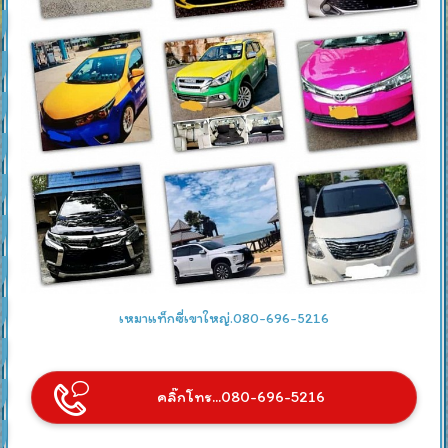
เหมาแท็กซี่เขาใหญ่.080-696-5216
คลิ๊กโทร...080-696-5216