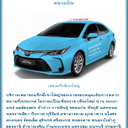
สนามบิน
เหมาแท็กซี่เขาใหญ่
บริการเหมารถแท็กซี่เขาใหญ่ของเราครอบคลุมเส้นทางหลาก
หลายทั่วประเทศ ไม่ว่าจะเป็นเชียงราย เชียงใหม่ น่าน พะเยา
แพร่ แม่ฮ่องสอน ลำปาง กาฬสินธุ์ ขอนแก่น ชัยภูมิ นครพนม
นครราชสีมา บึงกาฬ บุรีรัมย์ มหาสารคาม มุกดาหาร ยโสธร
สกลนคร ร้อยเอ็ด สุรินทร์ ศรีสะเกษ หนองคาย หนองบัวลำภู
อุดรธานี อำนาจเจริญ กำแพงเพชร นครปฐม นนทบุรี ปทุมธานี