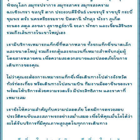
พิษณุโลก สมุทรปราการ สมุทรสาคร สมุทรสงคราม
ฉะเชิงเทรา ชลบุรี ตาก ประจวบคีรีขันธ์ เพชรบุรี ราชบุรี กระบี่
ชุมพร ตรัง นครศรีธรรมราช ปัตตานี พัทลุง พังงา ภูเก็ต
ระนอง สตูล สงขลา สุราษฎร์ธานี ยะลา พัทยา และเขื่อนสิรินธร
รวมถึงเส้นทางในเขาใหญ่เอง
เรามีบริการเหมารถแท็กซี่ที่หลากหลาย ทั้งรถแท็กซี่ขนาดเล็ก
และขนาดใหญ่ รวมถึงรถตู้และรถแวนที่เหมาะสำหรับกลุ่มผู้
โดยสารหลายคน เพื่อความสะดวกสบายและปลอดภัยในการ
เดินทางของคุณ
ไม่ว่าคุณจะต้องการเหมารถแท็กซี่เพื่อเดินทางไปต่างจังหวัด
ทัวร์ท่องเที่ยว หรือเดินทางไปสนามบิน ทีมงานมืออาชีพของเรา
พร้อมให้บริการด้วยความรวดเร็ว มีประสิทธิภาพ และราคาที่
เหมาะสม
เรายังให้ความสำคัญกับความปลอดภัย โดยมีการตรวจสอบ
ประวัติคนขับและสภาพรถอย่างสม่ำเสมอ เพื่อให้คุณมั่นใจได้ว่า
จะได้รับบริการที่มีคุณภาพสูงสุดในทุกการเดินทาง