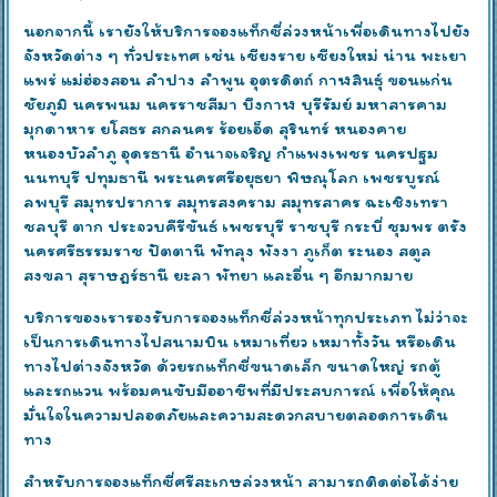
นอกจากนี้ เรายังให้บริการจองแท็กซี่ล่วงหน้าเพื่อเดินทางไปยัง
จังหวัดต่าง ๆ ทั่วประเทศ เช่น เชียงราย เชียงใหม่ น่าน พะเยา
แพร่ แม่ฮ่องสอน ลำปาง ลำพูน อุตรดิตถ์ กาฬสินธุ์ ขอนแก่น
ชัยภูมิ นครพนม นครราชสีมา บึงกาฬ บุรีรัมย์ มหาสารคาม
มุกดาหาร ยโสธร สกลนคร ร้อยเอ็ด สุรินทร์ หนองคาย
หนองบัวลำภู อุดรธานี อำนาจเจริญ กำแพงเพชร นครปฐม
นนทบุรี ปทุมธานี พระนครศรีอยุธยา พิษณุโลก เพชรบูรณ์
ลพบุรี สมุทรปราการ สมุทรสงคราม สมุทรสาคร ฉะเชิงเทรา
ชลบุรี ตาก ประจวบคีรีขันธ์ เพชรบุรี ราชบุรี กระบี่ ชุมพร ตรัง
นครศรีธรรมราช ปัตตานี พัทลุง พังงา ภูเก็ต ระนอง สตูล
สงขลา สุราษฎร์ธานี ยะลา พัทยา และอื่น ๆ อีกมากมาย
บริการของเรารองรับการจองแท็กซี่ล่วงหน้าทุกประเภท ไม่ว่าจะ
เป็นการเดินทางไปสนามบิน เหมาเที่ยว เหมาทั้งวัน หรือเดิน
ทางไปต่างจังหวัด ด้วยรถแท็กซี่ขนาดเล็ก ขนาดใหญ่ รถตู้
และรถแวน พร้อมคนขับมืออาชีพที่มีประสบการณ์ เพื่อให้คุณ
มั่นใจในความปลอดภัยและความสะดวกสบายตลอดการเดิน
ทาง
สำหรับการจองแท็กซี่ศรีสะเกษล่วงหน้า สามารถติดต่อได้ง่าย