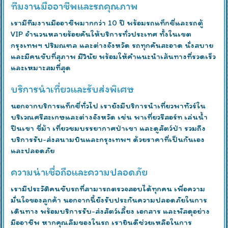
ทีมงานมืออาชีพและรถคุณภาพ
เรามีทีมงานมืออาชีพมากกว่า 10 ปี พร้อมรถแท็กซี่และรถตู้
VIP จำนวนหลายร้อยคันให้บริการทั่วประเทศ ทั้งในเขต
กรุงเทพฯ ปริมณฑล และต่างจังหวัด รถทุกคันสะอาด นั่งสบาย
และมีคนขับที่สุภาพ มีวินัย พร้อมให้คำแนะนำเส้นทางที่รวดเร็ว
และเหมาะสมที่สุด
บริการนำเที่ยวและรับส่งพิเศษ
นอกจากบริการแท็กซี่ทั่วไป เรายังมีบริการนำเที่ยวพาทัวร์ใน
บริเวณศรีสะเกษและต่างจังหวัด เช่น พาเที่ยวรีสอร์ท เล่นน้ำ
ปีนเขา ขี่ม้า เที่ยวชมบรรยากาศป่าเขา และดูสัตว์ป่า รวมถึง
บริการรับ-ส่งสนามบินและกรุงเทพฯ ด้วยราคาที่เป็นกันเอง
และปลอดภัย
ความน่าเชื่อถือและความปลอดภัย
เรามีประวัติคนขับรถที่สามารถตรวจสอบได้ทุกคน เพื่อความ
มั่นใจของลูกค้า นอกจากนี้ยังรับประกันความปลอดภัยในการ
เดินทาง พร้อมบริการรับ-ส่งสัตว์เลี้ยง เอกสาร และพัสดุอย่าง
มืออาชีพ หากคุณลืมของในรถ เรายินดีช่วยเหลือในการ