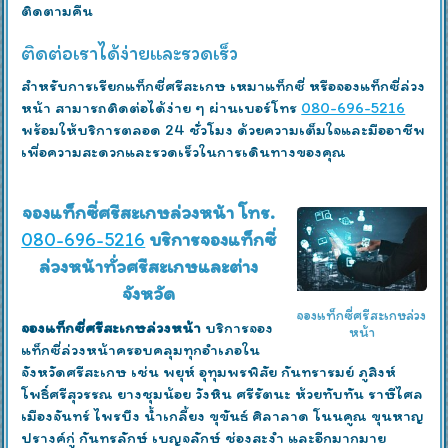
ติดตามคืน
ติดต่อเราได้ง่ายและรวดเร็ว
สำหรับการเรียกแท็กซี่ศรีสะเกษ เหมาแท็กซี่ หรือจองแท็กซี่ล่วง
หน้า สามารถติดต่อได้ง่าย ๆ ผ่านเบอร์โทร
080-696-5216
พร้อมให้บริการตลอด 24 ชั่วโมง ด้วยความเต็มใจและมืออาชีพ
เพื่อความสะดวกและรวดเร็วในการเดินทางของคุณ
จองแท็กซี่ศรีสะเกษล่วงหน้า โทร.
080-696-5216
บริการจองแท็กซี่
ล่วงหน้าทั่วศรีสะเกษและต่าง
จังหวัด
จองแท็กซี่ศรีสะเกษล่วง
จองแท็กซี่ศรีสะเกษล่วงหน้า
บริการจอง
หน้า
แท็กซี่ล่วงหน้าครอบคลุมทุกอำเภอใน
จังหวัดศรีสะเกษ เช่น พยุห์ อุทุมพรพิสัย กันทรารมย์ ภูสิงห์
โพธิ์ศรีสุวรรณ ยางชุมน้อย วังหิน ศรีรัตนะ ห้วยทับทัน ราษีไศล
เมืองจันทร์ ไพรบึง น้ำเกลี้ยง ขุขันธ์ ศิลาลาด โนนคูณ ขุนหาญ
ปรางค์กู่ กันทรลักษ์ เบญจลักษ์ ช่องสะงำ และอีกมากมาย