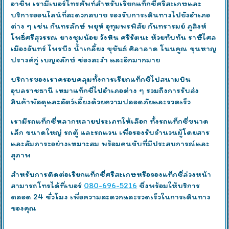
อาชีพ เรามีเบอร์โทรศัพท์สำหรับเรียกแท็กซี่ศรีสะเกษและ
บริการออนไลน์ที่สะดวกสบาย รองรับการเดินทางไปยังอำเภอ
ต่าง ๆ เช่น กันทรลักษ์ พยุห์ อุทุมพรพิสัย กันทรารมย์ ภูสิงห์
โพธิ์ศรีสุวรรณ ยางชุมน้อย วังหิน ศรีรัตนะ ห้วยทับทัน ราษีไศล
เมืองจันทร์ ไพรบึง น้ำเกลี้ยง ขุขันธ์ ศิลาลาด โนนคูณ ขุนหาญ
ปรางค์กู่ เบญจลักษ์ ช่องสะงำ และอีกมากมาย
บริการของเราครอบคลุมทั้งการเรียกแท็กซี่ไปสนามบิน
อุบลราชธานี เหมาแท็กซี่ไปอำเภอต่าง ๆ รวมถึงการรับส่ง
สินค้าพัสดุและสัตว์เลี้ยงด้วยความปลอดภัยและรวดเร็ว
เรามีรถแท็กซี่หลากหลายประเภทให้เลือก ทั้งรถแท็กซี่ขนาด
เล็ก ขนาดใหญ่ รถตู้ และรถแวน เพื่อรองรับจำนวนผู้โดยสาร
และสัมภาระอย่างเหมาะสม พร้อมคนขับที่มีประสบการณ์และ
สุภาพ
สำหรับการติดต่อเรียกแท็กซี่ศรีสะเกษหรือจองแท็กซี่ล่วงหน้า
สามารถโทรได้ที่เบอร์
080-696-5216
ซึ่งพร้อมให้บริการ
ตลอด 24 ชั่วโมง เพื่อความสะดวกและรวดเร็วในการเดินทาง
ของคุณ