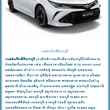
เบอร์แท็กซี่จันทบุรี
เบอร์แท็กซี่จันทบุรี
เรามีบริการแท็กซี่จากจันทบุรีไปยังหลาย
จังหวัดทั่วประเทศ เช่น เชียงราย เชียงใหม่ น่าน พะเยา แพร่
แม่ฮ่องสอน ลำปาง กาฬสินธุ์ ขอนแก่น ชัยภูมิ นครพนม
นครราชสีมา บึงกาฬ บุรีรัมย์ มหาสารคาม มุกดาหาร ยโสธร
สกลนคร ร้อยเอ็ด สุรินทร์ ศรีสะเกษ หนองคาย หนองบัวลำภู
อุดรธานี อำนาจเจริญ กำแพงเพชร นครปฐม นนทบุรี ปทุมธานี
อยุธยา พิษณุโลก ลพบุรี สมุทรปราการ สมุทรสาคร
สมุทรสงคราม สระบุรี ฉะเชิงเทรา ชลบุรี ระยอง ตาก
ประจวบคีรีขันธ์ เพชรบุรี ราชบุรี กระบี่ ชุมพร ตรัง
นครศรีธรรมราช ปัตตานี พัทลุง พังงา ภูเก็ต ระนอง สตูล