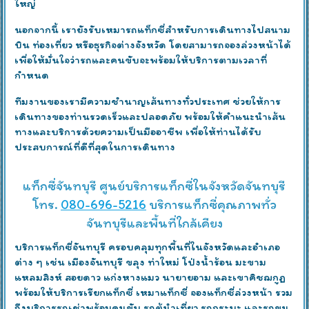
ใหญ่
นอกจากนี้ เรายังรับเหมารถแท็กซี่สำหรับการเดินทางไปสนาม
บิน ท่องเที่ยว หรือธุรกิจต่างจังหวัด โดยสามารถจองล่วงหน้าได้
เพื่อให้มั่นใจว่ารถและคนขับจะพร้อมให้บริการตามเวลาที่
กำหนด
ทีมงานของเรามีความชำนาญเส้นทางทั่วประเทศ ช่วยให้การ
เดินทางของท่านรวดเร็วและปลอดภัย พร้อมให้คำแนะนำเส้น
ทางและบริการด้วยความเป็นมืออาชีพ เพื่อให้ท่านได้รับ
ประสบการณ์ที่ดีที่สุดในการเดินทาง
แท็กซี่จันทบุรี ศูนย์บริการแท็กซี่ในจังหวัดจันทบุรี
โทร.
080-696-5216
บริการแท็กซี่คุณภาพทั่ว
จันทบุรีและพื้นที่ใกล้เคียง
บริการแท็กซี่จันทบุรี ครอบคลุมทุกพื้นที่ในจังหวัดและอำเภอ
ต่าง ๆ เช่น เมืองจันทบุรี ขลุง ท่าใหม่ โป่งน้ำร้อน มะขาม
แหลมสิงห์ สอยดาว แก่งหางแมว นายายอาม และเขาคิชฌกูฏ
พร้อมให้บริการเรียกแท็กซี่ เหมาแท็กซี่ จองแท็กซี่ล่วงหน้า รวม
ถึงบริการรถเช่าพร้อมคนขับ รถตู้นำเที่ยว รถกระบะ และรถขน