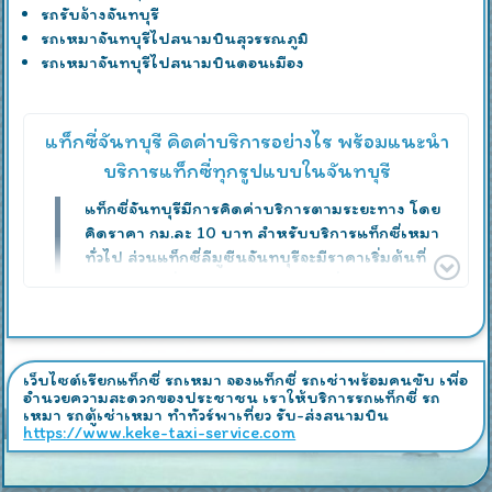
รถรับจ้างจันทบุรี
รถเหมาจันทบุรีไปสนามบินสุวรรณภูมิ
รถเหมาจันทบุรีไปสนามบินดอนเมือง
แท็กซี่จันทบุรี คิดค่าบริการอย่างไร พร้อมแนะนำ
บริการแท็กซี่ทุกรูปแบบในจันทบุรี
แท็กซี่จันทบุรีมีการคิดค่าบริการตามระยะทาง โดย
คิดราคา กม.ละ 10 บาท สำหรับบริการแท็กซี่เหมา
ทั่วไป ส่วนแท็กซี่ลีมูซีนจันทบุรีจะมีราคาเริ่มต้นที่
200 บาท เพื่อรองรับความต้องการที่หลากหลายของ
ลูกค้า
บริการเรียกแท็กซี่เร่งด่วน
เว็บไซต์เรียกแท็กซี่ รถเหมา จองแท็กซี่ รถเช่าพร้อมคนขับ เพื่อ
ในกรณีที่ท่านต้องการใช้บริการแท็กซี่แบบเร่งด่วน
อำนวยความสะดวกของประชาชน เราให้บริการรถแท็กซี่ รถ
ทีมงานของเราจะจัดหารถให้ทันทีโดยใช้เครื่องมือ
เหมา รถตู้เช่าเหมา ทำทัวร์พาเที่ยว รับ-ส่งสนามบิน
https://www.keke-taxi-service.com
สื่อสารที่ทันสมัยและรวดเร็ว เพื่อส่งรถที่อยู่ใกล้ท่าน
ที่สุดไปให้บริการอย่างรวดเร็วทันใจ