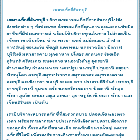
เหมาแท็กซี่จันทบุรี
เหมาแท็กซี่จันทบุรี
บริการเหมารถแท็กซี่จากจันทบุรีไปยัง
จังหวัดต่าง ๆ ทั่วประเทศ ด้วยรถแท็กซี่คุณภาพสูงและคนขับมือ
อาชีพที่มีประสบการณ์ พร้อมให้บริการทุกเส้นทาง ไม่ว่าจะเป็น
เชียงราย เชียงใหม่ น่าน พะเยา แพร่ แม่ฮ่องสอน ลำปาง
กาฬสินธุ์ ขอนแก่น ชัยภูมิ นครพนม นครราชสีมา บึงกาฬ
บุรีรัมย์ มหาสารคาม มุกดาหาร ยโสธร สกลนคร ร้อยเอ็ด
สุรินทร์ ศรีสะเกษ หนองคาย หนองบัวลำภู อุดรธานี
อำนาจเจริญ กำแพงเพชร นครปฐม นนทบุรี ปทุมธานี อยุธยา
พิษณุโลก ลพบุรี สมุทรปราการ สมุทรสาคร สมุทรสงคราม
สระบุรี ฉะเชิงเทรา ชลบุรี ระยอง ตาก ประจวบคีรีขันธ์ เพชรบุรี
ราชบุรี กระบี่ ชุมพร ตรัง นครศรีธรรมราช ปัตตานี พัทลุง
พังงา ภูเก็ต ระนอง สตูล สงขลา สุราษฎร์ธานี ยะลา พัทยา และ
เขื่อนสิรินธร เป็นต้น
เรามีบริการเหมารถแท็กซี่ที่สะดวกสบาย ปลอดภัย และตรง
เวลา พร้อมรถหลากหลายประเภทให้เลือกตามความต้องการ
ของลูกค้า ทั้งรถแท็กซี่ขนาดเล็ก รถแท็กซี่ขนาดใหญ่ และรถ
แท็กซี่วีไอพี เพื่อรองรับการเดินทางทั้งแบบส่วนตัวและกลุ่ม