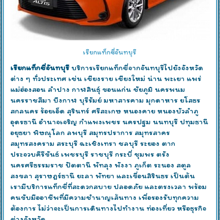
เรียกแท็กซี่จันทบุรี
เรียกแท็กซี่จันทบุรี
บริการเรียกแท็กซี่จากจันทบุรีไปยังจังหวัด
ต่าง ๆ ทั่วประเทศ เช่น เชียงราย เชียงใหม่ น่าน พะเยา แพร่
แม่ฮ่องสอน ลำปาง กาฬสินธุ์ ขอนแก่น ชัยภูมิ นครพนม
นครราชสีมา บึงกาฬ บุรีรัมย์ มหาสารคาม มุกดาหาร ยโสธร
สกลนคร ร้อยเอ็ด สุรินทร์ ศรีสะเกษ หนองคาย หนองบัวลำภู
อุดรธานี อำนาจเจริญ กำแพงเพชร นครปฐม นนทบุรี ปทุมธานี
อยุธยา พิษณุโลก ลพบุรี สมุทรปราการ สมุทรสาคร
สมุทรสงคราม สระบุรี ฉะเชิงเทรา ชลบุรี ระยอง ตาก
ประจวบคีรีขันธ์ เพชรบุรี ราชบุรี กระบี่ ชุมพร ตรัง
นครศรีธรรมราช ปัตตานี พัทลุง พังงา ภูเก็ต ระนอง สตูล
สงขลา สุราษฎร์ธานี ยะลา พัทยา และเขื่อนสิรินธร เป็นต้น
เรามีบริการแท็กซี่ที่สะดวกสบาย ปลอดภัย และตรงเวลา พร้อม
คนขับมืออาชีพที่มีความชำนาญเส้นทาง เพื่อรองรับทุกความ
ต้องการ ไม่ว่าจะเป็นการเดินทางไปทำงาน ท่องเที่ยว หรือธุรกิจ
ต่างจังหวัด