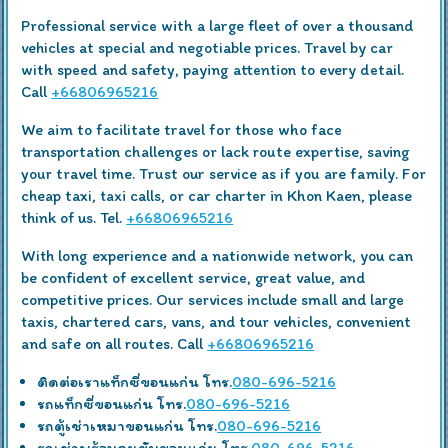
Professional service with a large fleet of over a thousand
vehicles at special and negotiable prices. Travel by car
with speed and safety, paying attention to every detail.
Call
+66806965216
We aim to facilitate travel for those who face
transportation challenges or lack route expertise, saving
your travel time. Trust our service as if you are family. For
cheap taxi, taxi calls, or car charter in Khon Kaen, please
think of us. Tel.
+66806965216
With long experience and a nationwide network, you can
be confident of excellent service, great value, and
competitive prices. Our services include small and large
taxis, chartered cars, vans, and tour vehicles, convenient
and safe on all routes. Call
+66806965216
ติดต่อเราแท็กซี่ขอนแก่น โทร.
080-696-5216
รถแท็กซี่ขอนแก่น โทร.
080-696-5216
รถตู้เช่าเหมาขอนแก่น โทร.
080-696-5216
รถเช่าพร้อมคนขับขอนแก่น โทร.
080-696-5216