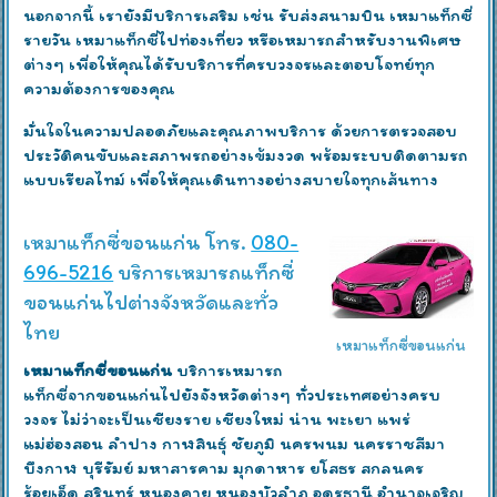
นอกจากนี้ เรายังมีบริการเสริม เช่น รับส่งสนามบิน เหมาแท็กซี่
รายวัน เหมาแท็กซี่ไปท่องเที่ยว หรือเหมารถสำหรับงานพิเศษ
ต่างๆ เพื่อให้คุณได้รับบริการที่ครบวงจรและตอบโจทย์ทุก
ความต้องการของคุณ
มั่นใจในความปลอดภัยและคุณภาพบริการ ด้วยการตรวจสอบ
ประวัติคนขับและสภาพรถอย่างเข้มงวด พร้อมระบบติดตามรถ
แบบเรียลไทม์ เพื่อให้คุณเดินทางอย่างสบายใจทุกเส้นทาง
เหมาแท็กซี่ขอนแก่น โทร.
080-
696-5216
บริการเหมารถแท็กซี่
ขอนแก่นไปต่างจังหวัดและทั่ว
ไทย
เหมาแท็กซี่ขอนแก่น
เหมาแท็กซี่ขอนแก่น
บริการเหมารถ
แท็กซี่จากขอนแก่นไปยังจังหวัดต่างๆ ทั่วประเทศอย่างครบ
วงจร ไม่ว่าจะเป็นเชียงราย เชียงใหม่ น่าน พะเยา แพร่
แม่ฮ่องสอน ลำปาง กาฬสินธุ์ ชัยภูมิ นครพนม นครราชสีมา
บึงกาฬ บุรีรัมย์ มหาสารคาม มุกดาหาร ยโสธร สกลนคร
ร้อยเอ็ด สุรินทร์ หนองคาย หนองบัวลำภู อุดรธานี อำนาจเจริญ