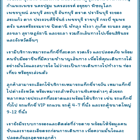
กำแพงเพชร นครปฐม นครสวรรค์ อยุธยา พิษณุโลก
เพชรบูรณ์ ลพบุรี สระบุรี จันทบุรี ตราด ปราจีนบุรี ระยอง
สระแก้ว ตาก ประจวบคีรีขันธ์ เพชรบุรี ราชบุรี กระบี่ ชุมพร
ตรัง นครศรีธรรมราช ปัตตานี พัทลุง พังงา ภูเก็ต ระนอง สตูล
สงขลา สุราษฎร์ธานี และยะลา รวมถึงเส้นทางไปเขื่อนสิรินธร
และจังหวัดอื่นๆ
เรามีบริการเหมารถแท็กซี่ที่สะดวก รวดเร็ว และปลอดภัย พร้อม
คนขับมืออาชีพที่มีความชำนาญเส้นทาง เพื่อให้คุณเดินทางได้
อย่างมั่นใจและสบายใจ ไม่ว่าจะเป็นการเดินทางไปทำงาน ท่อง
เที่ยว หรือธุระส่วนตัว
ลูกค้าสามารถเลือกใช้บริการเหมารถแท็กซี่รายวัน เหมาแท็กซี่
ไปต่างจังหวัด หรือเหมารถสำหรับงานพิเศษต่างๆ ด้วยรถ
หลากหลายประเภทที่สะอาดและพร้อมให้บริการ เช่น รถแท็กซี่
ทั่วไป รถแท็กซี่ VIP รถแวน รถตู้ 4-7 ที่นั่ง และรถตู้ขนาดใหญ่
9-12 ที่นั่ง
เรายังมีระบบการจองและติดต่อที่ง่ายดาย พร้อมให้ข้อมูลคน
ขับและรายละเอียดรถก่อนการเดินทาง เพื่อความมั่นใจและ
ปลอดภัยสูงสุดของลูกค้า