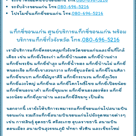
รถรับจ้างขอนแก่น โทร.
080-696-5216
โปรโมชั่นแท็กซี่ขอนแก่น โทร.
080-696-5216
แท็กซี่ขอนแก่น ศูนย์บริการแท็กซี่ขอนแก่น พร้อม
บริการแท็กซี่ทั่วจังหวัด โทร.
080-696-5216
เรามีบริการแท็กซี่ครอบคลุมทั่วจังหวัดขอนแก่นและพื้นที่ใกล้
เคียง เช่น แท็กซี่เวียงเก่า แท็กซี่บ้านแฮด แท็กซี่บ้านฝาง
แท็กซี่พระยืน แท็กซี่ซำสูง แท็กซี่น้ำพอง แท็กซี่บ้านไผ่ แท็กซี่
หนองเรือ แท็กซี่เขาสวนกวาง แท็กซี่อุบลรัตน์ แท็กซี่โนนศิลา
แท็กซี่ชนบท แท็กซี่มัญจาคีรี แท็กซี่กระนวน แท็กซี่ภูเวียง
แท็กซี่แวงใหญ่ แท็กซี่พล แท็กซี่โคกโพธิ์ไชย แท็กซี่เปือยน้อย
แท็กซี่หนองนาคำ แท็กซี่ชุมแพ แท็กซี่หนองสองห้อง แท็กซี่
แวงน้อย แท็กซี่ภูผาม่าน และแท็กซี่สีชมพู เป็นต้น
นอกจากนี้ เรายังให้บริการเหมารถแท็กซี่ขอนแก่นไปสนามบิน
ขอนแก่น รวมถึงแท็กซี่สนามบินขอนแก่นไปยังจุดหมายต่างๆ
เช่น กาฬสินธุ์ อุดรธานี ศรีสะเกษ อุบลราชธานี สนามบิน
ดอนเมือง สนามบินสุวรรณภูมิ พัทยา หัวหิน และเชียงใหม่