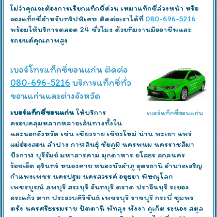
ไม่ว่าคุณจะต้องการเรียกแท็กซี่ด่วน เหมาแท็กซี่ล่วงหน้า หรือ
จองแท็กซี่สำหรับทริปพิเศษ ติดต่อเราได้ที่
080-696-5216
พร้อมให้บริการตลอด 24 ชั่วโมง ด้วยทีมงานมืออาชีพและ
รถยนต์คุณภาพสูง
เบอร์โทรแท็กซี่ขอนแก่น ติดต่อ
080-696-5216
บริการแท็กซี่ทั่ว
ขอนแก่นและต่างจังหวัด
เบอร์แท็กซี่ขอนแก่น
ให้บริการ
เบอร์แท็กซี่ขอนแก่น
ครอบคลุมหลากหลายเส้นทางทั้งใน
และนอกจังหวัด เช่น เชียงราย เชียงใหม่ น่าน พะเยา แพร่
แม่ฮ่องสอน ลำปาง กาฬสินธุ์ ชัยภูมิ นครพนม นครราชสีมา
บึงกาฬ บุรีรัมย์ มหาสารคาม มุกดาหาร ยโสธร สกลนคร
ร้อยเอ็ด สุรินทร์ หนองคาย หนองบัวลำภู อุดรธานี อำนาจเจริญ
กำแพงเพชร นครปฐม นครสวรรค์ อยุธยา พิษณุโลก
เพชรบูรณ์ ลพบุรี สระบุรี จันทบุรี ตราด ปราจีนบุรี ระยอง
สระแก้ว ตาก ประจวบคีรีขันธ์ เพชรบุรี ราชบุรี กระบี่ ชุมพร
ตรัง นครศรีธรรมราช ปัตตานี พัทลุง พังงา ภูเก็ต ระนอง สตูล