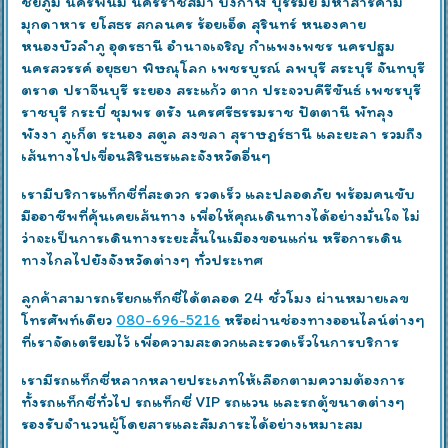
ชัยภูมิ นครพนม นครราชสีมา บึงกาฬ บุรีรัมย์ มหาสารคาม
มุกดาหาร ยโสธร สกลนคร ร้อยเอ็ด สุรินทร์ หนองคาย
หนองบัวลำภู อุดรธานี อำนาจเจริญ กำแพงเพชร นครปฐม
นครสวรรค์ อยุธยา พิษณุโลก เพชรบูรณ์ ลพบุรี สระบุรี จันทบุรี
ตราด ปราจีนบุรี ระยอง สระแก้ว ตาก ประจวบคีรีขันธ์ เพชรบุรี
ราชบุรี กระบี่ ชุมพร ตรัง นครศรีธรรมราช ปัตตานี พัทลุง
พังงา ภูเก็ต ระนอง สตูล สงขลา สุราษฎร์ธานี และยะลา รวมถึง
เส้นทางไปเขื่อนสิรินธรและจังหวัดอื่นๆ
เรามีบริการแท็กซี่ที่สะดวก รวดเร็ว และปลอดภัย พร้อมคนขับ
มืออาชีพที่คุ้นเคยเส้นทาง เพื่อให้คุณเดินทางได้อย่างมั่นใจ ไม่
ว่าจะเป็นการเดินทางระยะสั้นในเมืองขอนแก่น หรือการเดิน
ทางไกลไปยังจังหวัดต่างๆ ทั่วประเทศ
ลูกค้าสามารถเรียกแท็กซี่ได้ตลอด 24 ชั่วโมง ผ่านหมายเลข
โทรศัพท์เดียว
080-696-5216
หรือผ่านช่องทางออนไลน์ต่างๆ
ที่เราจัดเตรียมไว้ เพื่อความสะดวกและรวดเร็วในการบริการ
เรามีรถแท็กซี่หลากหลายประเภทให้เลือกตามความต้องการ
ทั้งรถแท็กซี่ทั่วไป รถแท็กซี่ VIP รถแวน และรถตู้ขนาดต่างๆ
รองรับจำนวนผู้โดยสารและสัมภาระได้อย่างเหมาะสม