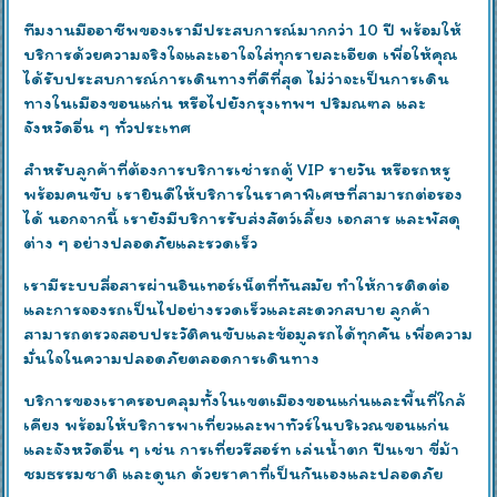
ทีมงานมืออาชีพของเรามีประสบการณ์มากกว่า 10 ปี พร้อมให้
บริการด้วยความจริงใจและเอาใจใส่ทุกรายละเอียด เพื่อให้คุณ
ได้รับประสบการณ์การเดินทางที่ดีที่สุด ไม่ว่าจะเป็นการเดิน
ทางในเมืองขอนแก่น หรือไปยังกรุงเทพฯ ปริมณฑล และ
จังหวัดอื่น ๆ ทั่วประเทศ
สำหรับลูกค้าที่ต้องการบริการเช่ารถตู้ VIP รายวัน หรือรถหรู
พร้อมคนขับ เรายินดีให้บริการในราคาพิเศษที่สามารถต่อรอง
ได้ นอกจากนี้ เรายังมีบริการรับส่งสัตว์เลี้ยง เอกสาร และพัสดุ
ต่าง ๆ อย่างปลอดภัยและรวดเร็ว
เรามีระบบสื่อสารผ่านอินเทอร์เน็ตที่ทันสมัย ทำให้การติดต่อ
และการจองรถเป็นไปอย่างรวดเร็วและสะดวกสบาย ลูกค้า
สามารถตรวจสอบประวัติคนขับและข้อมูลรถได้ทุกคัน เพื่อความ
มั่นใจในความปลอดภัยตลอดการเดินทาง
บริการของเราครอบคลุมทั้งในเขตเมืองขอนแก่นและพื้นที่ใกล้
เคียง พร้อมให้บริการพาเที่ยวและพาทัวร์ในบริเวณขอนแก่น
และจังหวัดอื่น ๆ เช่น การเที่ยวรีสอร์ท เล่นน้ำตก ปีนเขา ขี่ม้า
ชมธรรมชาติ และดูนก ด้วยราคาที่เป็นกันเองและปลอดภัย